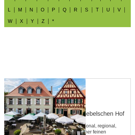
L
M
N
O
P
Q
R
S
T
U
V
W
X
Y
Z
*
Nierstein
Weinrestaurant FÜNF im Knebelschen Hof
Betriebsart: Restaurant Küche: saisonal, regional,
vegetarisch Lassen Sie sich von einer feinen