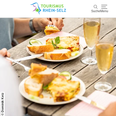
Suche
Menu
Rhein-Selz
Suche
Entdecken & Erleben
Wein & Genuss
Kultur & Events
Buchen & Service
© Dominik Ketz