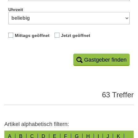
Uhrzeit
Mittags geöffnet
Jetzt geöffnet
Gastgeber finden
63 Treffer
Artikel alphabetisch filtern:
A
B
C
D
E
F
G
H
I
J
K